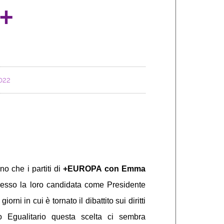
+
022
 che i partiti di
+EUROPA con Emma
sso la loro candidata come Presidente
rni in cui è tornato il dibattito sui diritti
o Egualitario questa scelta ci sembra