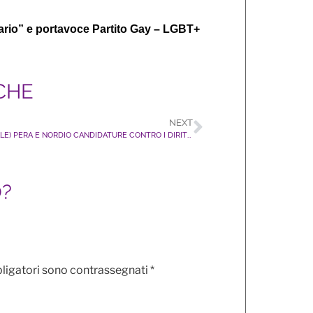
tario” e portavoce Partito Gay – LGBT+
CHE
NEXT
(QUIRINALE) PERA E NORDIO CANDIDATURE CONTRO I DIRITTI LGBT+ SONO INACCETTABILI
O?
bligatori sono contrassegnati
*