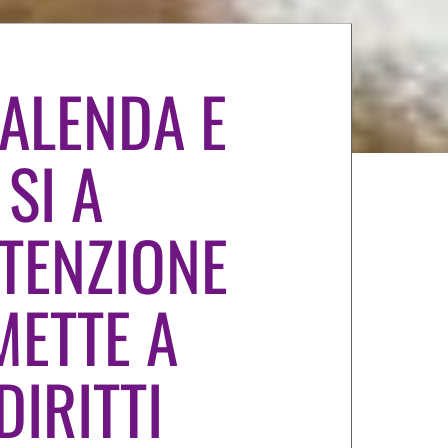
CALENDA E
SI A
TTENZIONE
METTE A
DIRITTI