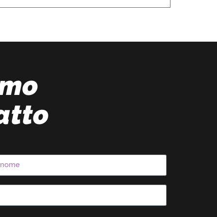
amo
atto