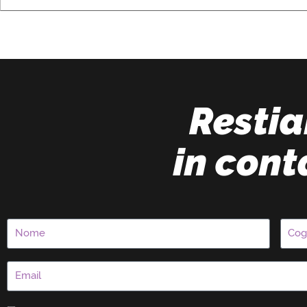
Resti
in cont