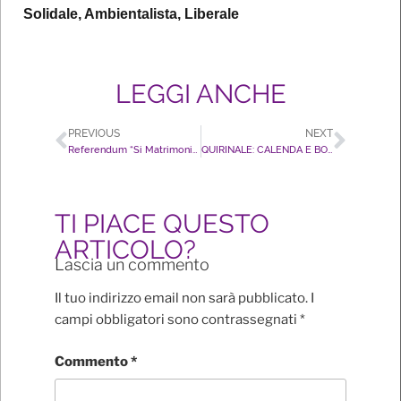
Solidale, Ambientalista, Liberale
LEGGI ANCHE
PREVIOUS
NEXT
Referendum “Si Matrimonio Egualitario”: inizia la raccolta firme online
QUIRINALE: CALENDA E BONINO SI A CARTABIA, ATTENZIONE CARTABIA METTE A RISCHIO I DIRITTI LGBT+
TI PIACE QUESTO
ARTICOLO?
Lascia un commento
Il tuo indirizzo email non sarà pubblicato.
I
campi obbligatori sono contrassegnati
*
Commento
*