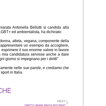
arata Antonella Bellutti si candida alla
LGBT+ ed ambientalista, ha dichirato:
 donna, atleta, vegana, componente della
 rappresentare un esempio da accogliere,
di esprimere il suo enorme valore in favore
la mia candidatura servisse anche a dare
 ogni giorno si impegnano per i diritti”
enamente nelle sue parole, e crediamo che
port in Italia.
CHE
NEXT
DIRITTI UMANI: BASTA IPOCRISIE