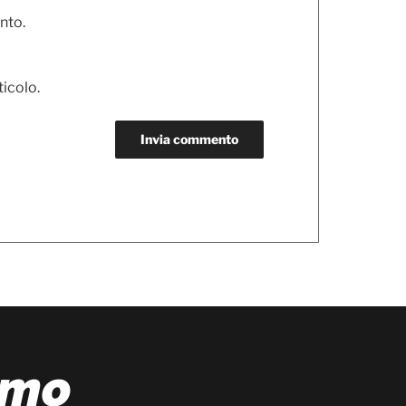
nto.
ticolo.
amo