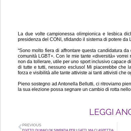
La due volte campionessa olimpionica e lesbica dichi
presidenza del CONI, sfidando il sistema di potere da 
“Sono molto fiera di affrontare questa candidatura da
comunità LGBT+. Con le mie tante «diversità» vorrei
non da tollerare, utile per uno sport inclusivo capace 
di tutte e tutti, nessuno escluso! Mi piacerebbe che 
forza e visibilità alle tante attiviste ai tanti attivisti che
Pieno sostegno ad Antonella Bellutti,
ci ritroviamo pi
la sua elezione possa segnare un cambio di rotta nello s
LEGGI AN
PREVIOUS
EGITTO: DI MAIO OK SIMPATIA PER I GATTI, MA CI ASPETTIAMO UN SEGNALE PER ZAKI