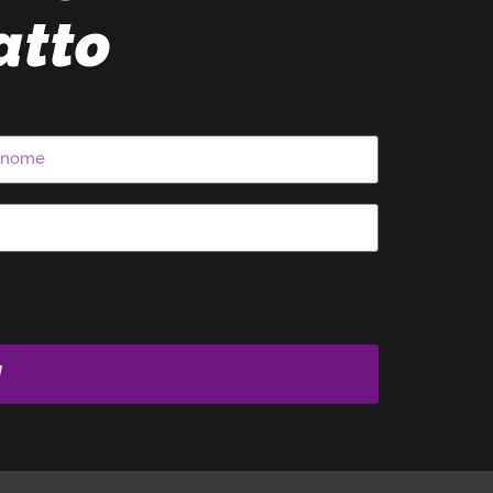
atto
I