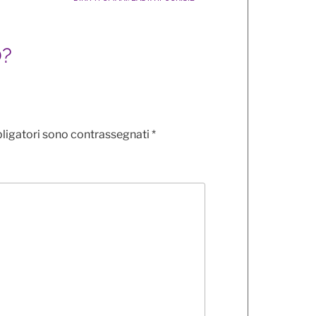
O?
bligatori sono contrassegnati
*