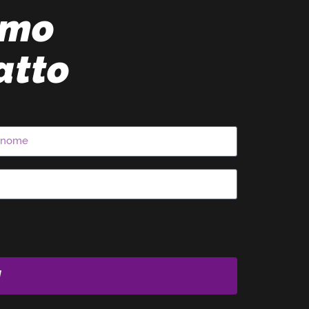
amo
atto
I