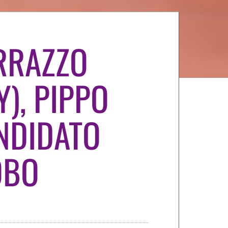
RRAZZO
Y), PIPPO
NDIDATO
OBO