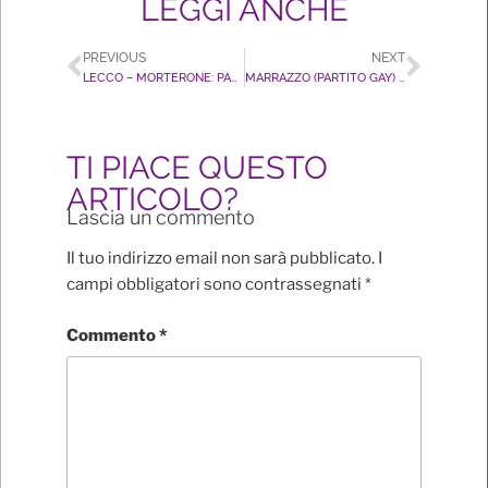
LEGGI ANCHE
PREVIOUS
NEXT
LECCO – MORTERONE: PARTITO GAY AMMESSA UNA LISTA FUORI TEMPO – LAMORGESE RIPRISTINI LA LEGALITÀ
MARRAZZO (PARTITO GAY) RINVIANO DDL OMOTRANSBIFOBIA PER NON ASSUMERSI RESPONSABILITÀ
TI PIACE QUESTO
ARTICOLO?
Lascia un commento
Il tuo indirizzo email non sarà pubblicato.
I
campi obbligatori sono contrassegnati
*
Commento
*