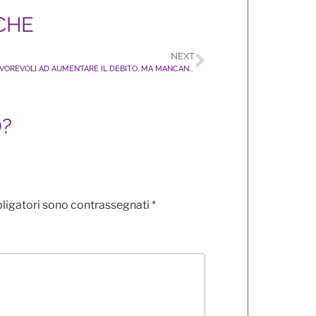
CHE
NEXT
TUTTI FAVOREVOLI AD AUMENTARE IL DEBITO, MA MANCANO PROGRAMMI DI RILANCIO E TUTELE PER LGBT+ E AMBIENTE
O?
bligatori sono contrassegnati
*