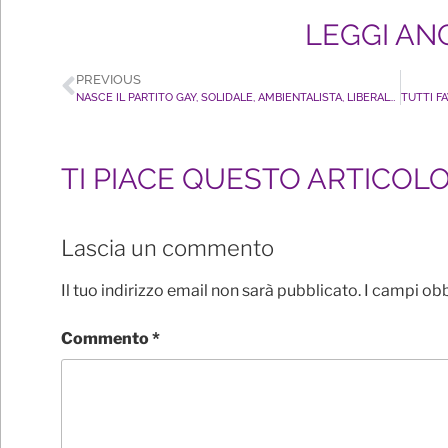
LEGGI AN
PREVIOUS
NASCE IL PARTITO GAY, SOLIDALE, AMBIENTALISTA, LIBERALE PER I DIRITTI LGBT+ MARRAZZO: UNO STRUMENTO PER DARE VOCE E FORZA ALLE PERSONE LGBT+ ED ESSERE PROTAGONISTI DELLA RIPRESA
TI PIACE QUESTO ARTICOL
Lascia un commento
Il tuo indirizzo email non sarà pubblicato.
I campi ob
Commento
*