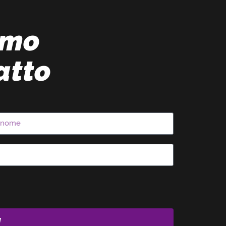
amo
atto
I