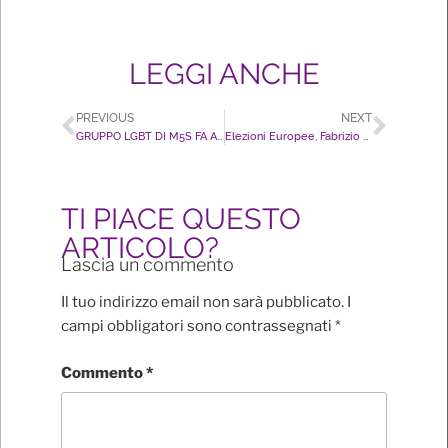
LEGGI ANCHE
PREVIOUS
NEXT
GRUPPO LGBT DI M5S FA APPELLO AL VOTO PER FONDATORI DI PARTITO GAY LGBT+
Elezioni Europee, Fabrizio Marrazzo: “Noi esclusi da chi ci temeva, ma potevamo arricchire il Movimento”
TI PIACE QUESTO
ARTICOLO?
Lascia un commento
Il tuo indirizzo email non sarà pubblicato.
I
campi obbligatori sono contrassegnati
*
Commento
*