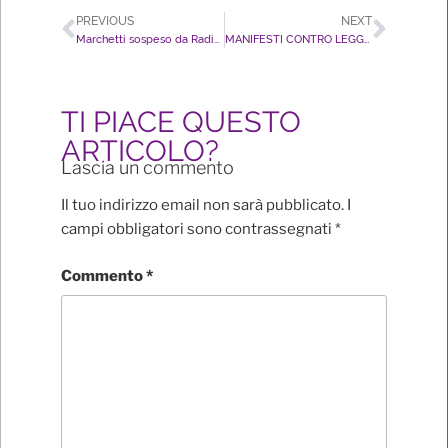
PREVIOUS
NEXT
Marchetti sospeso da Radio Globo per offese ad infermieri, ma non per quelle ai Gay.
MANIFESTI CONTRO LEGGE OMOFOBIA, VENGONO DIFFUSE INFORMAZIONI FALSE PER IMPAURIRE LE PERSONE
TI PIACE QUESTO
ARTICOLO?
Lascia un commento
Il tuo indirizzo email non sarà pubblicato.
I
campi obbligatori sono contrassegnati
*
Commento
*