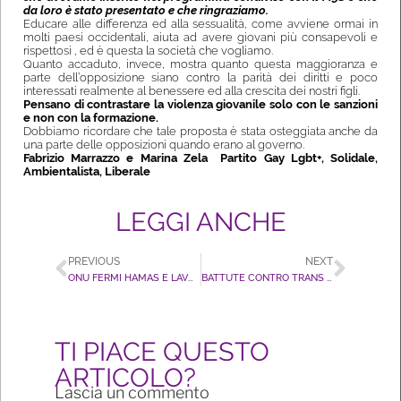
da loro è stato presentato e che ringraziamo.
Educare alle differenza ed alla sessualità, come avviene ormai in
molti paesi occidentali, aiuta ad avere giovani più consapevoli e
rispettosi , ed è questa la società che vogliamo.
Quanto accaduto, invece, mostra quanto questa maggioranza e
parte dell’opposizione siano contro la parità dei diritti e poco
interessati realmente al benessere ed alla crescita dei nostri figli.
Pensano di contrastare la violenza giovanile solo con le sanzioni
e non con la formazione.
Dobbiamo ricordare che tale proposta è stata osteggiata anche da
una parte delle opposizioni quando erano al governo.
Fabrizio Marrazzo e Marina Zela
Partito Gay Lgbt+, Solidale,
Ambientalista, Liberale
LEGGI ANCHE
PREVIOUS
NEXT
ONU FERMI HAMAS E LAVORI PER LA PACE
BATTUTE CONTRO TRANS E PROSTITUTE. BONOMI DI CONFINDUSTRIA PRENDA DISTANZE E LAVORI PER L’INCLUSIONE DELLE PERSONE LGBT+
TI PIACE QUESTO
ARTICOLO?
Lascia un commento