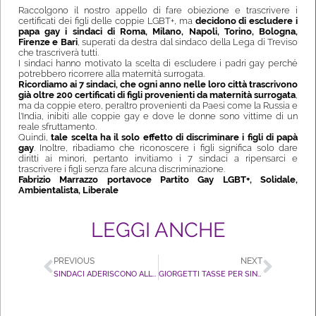
Raccolgono il nostro appello di fare obiezione e trascrivere i
certificati dei figli delle coppie LGBT+, ma
decidono di escludere i
papa gay i sindaci di Roma, Milano, Napoli, Torino, Bologna,
Firenze e Bari
, superati da destra dal sindaco della Lega di Treviso
che trascriverà tutti.
I sindaci hanno motivato la scelta di escludere i padri gay perché
potrebbero ricorrere alla maternità surrogata.
Ricordiamo
ai 7 sindaci, che ogni anno nelle loro città trascrivono
già oltre 200 certificati di figli provenienti da maternità surrogata
,
ma da coppie etero, peraltro provenienti da Paesi come la Russia e
l'India, inibiti alle coppie gay e dove le donne sono vittime di un
reale sfruttamento.
Quindi,
tale scelta ha il solo effetto di discriminare i figli di papà
gay
. Inoltre, ribadiamo che riconoscere i figli significa solo dare
diritti ai minori, pertanto invitiamo i 7 sindaci a ripensarci e
trascrivere i figli senza fare alcuna discriminazione.
Fabrizio Marrazzo portavoce Partito Gay LGBT+, Solidale,
Ambientalista, Liberale
LEGGI ANCHE
PREVIOUS
NEXT
SINDACI ADERISCONO ALLA NOSTRA RICHIESTA DI DISOBBEDIENZA. OGGI PRESENTI A ROMA
GIORGETTI TASSE PER SINGLE, RICORDA IMPOSTA CELIBATO DEL FASCISMO