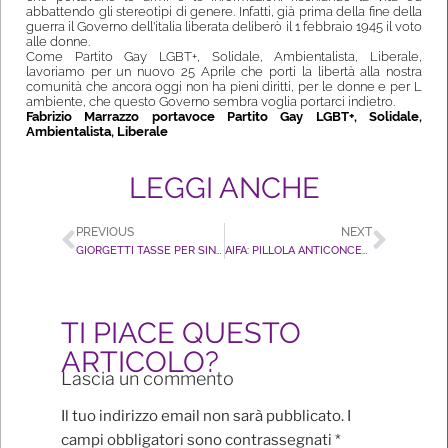
abbattendo gli stereotipi di genere. Infatti, già prima della fine della
guerra il Governo dell'italia liberata deliberò il 1 febbraio 1945 il voto
alle donne.
Come Partito Gay LGBT+, Solidale, Ambientalista, Liberale,
lavoriamo per un nuovo 25 Aprile che porti la libertà alla nostra
comunità che ancora oggi non ha pieni diritti, per le donne e per L
ambiente, che questo Governo sembra voglia portarci indietro.
Fabrizio Marrazzo portavoce Partito Gay LGBT+, Solidale,
Ambientalista, Liberale
LEGGI ANCHE
PREVIOUS
NEXT
GIORGETTI TASSE PER SINGLE, RICORDA IMPOSTA CELIBATO DEL FASCISMO
AIFA: PILLOLA ANTICONCEZIONALE E PREP GRATUITE. BENE SI ATTUINO IN TUTTE LE REGIONI SENZA IDEOLOGIE, MA CHIEDIAMO ANCHE PRESERVATIVI GRATIS PER I GIOVANI
TI PIACE QUESTO
ARTICOLO?
Lascia un commento
Il tuo indirizzo email non sarà pubblicato.
I
campi obbligatori sono contrassegnati
*