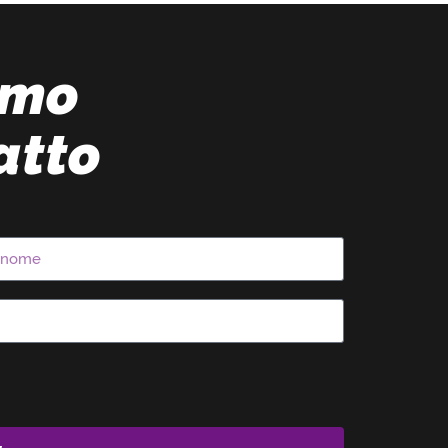
amo
atto