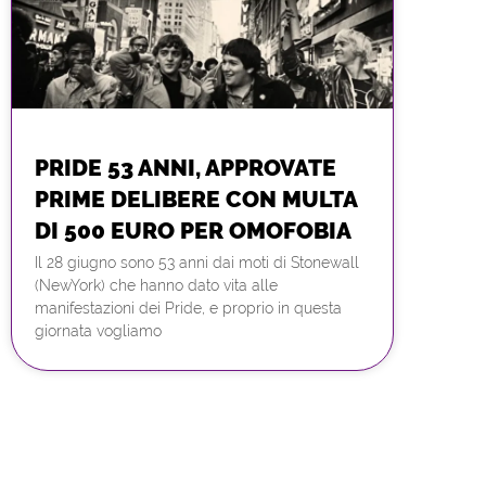
PRIDE 53 ANNI, APPROVATE
PRIME DELIBERE CON MULTA
DI 500 EURO PER OMOFOBIA
Il 28 giugno sono 53 anni dai moti di Stonewall
(NewYork) che hanno dato vita alle
manifestazioni dei Pride, e proprio in questa
giornata vogliamo