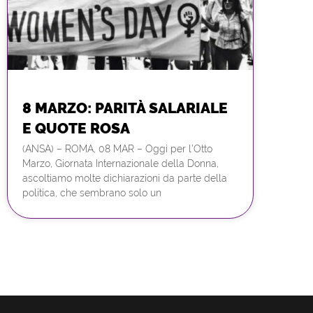
8 MARZO: PARITÀ SALARIALE
E QUOTE ROSA
(ANSA) – ROMA, 08 MAR – Oggi per l'Otto
Marzo, Giornata Internazionale della Donna,
ascoltiamo molte dichiarazioni da parte della
politica, che sembrano solo un