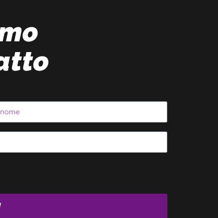
amo
atto
I